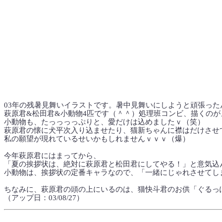
03年の残暑見舞いイラストです。暑中見舞いにしようと頑張っ
萩原君&松田君&小動物4匹です（＾＾）処理班コンビ、描くの
小動物も、たっっっっぷりと、愛だけは込めましたｖ（笑）
萩原君の懐に犬平次入り込ませたり、猫新ちゃんに襟はだけさせ
私の願望が現れているせいかもしれませんｖｖｖ（爆）
今年萩原君にはまってから、
「夏の挨拶状は、絶対に萩原君と松田君にしてやる！」と意気込
小動物は、挨拶状の定番キャラなので、「一緒にじゃれさせてし
ちなみに、萩原君の頭の上にいるのは、猫快斗君のお供「ぐるっ
（アップ日：03/08/27）